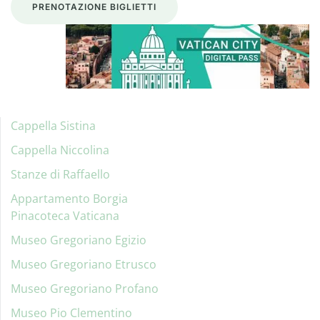
PRENOTAZIONE BIGLIETTI
Cappella Sistina
Cappella Niccolina
Stanze di Raffaello
Appartamento Borgia
Pinacoteca Vaticana
Museo Gregoriano Egizio
Museo Gregoriano Etrusco
Museo Gregoriano Profano
Museo Pio Clementino